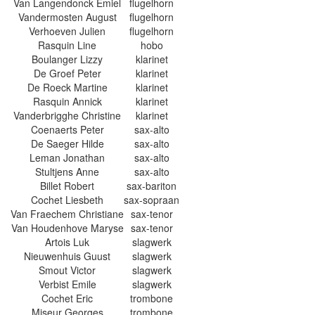
Van Langendonck Emiel
flugelhorn
Vandermosten August
flugelhorn
Verhoeven Julien
flugelhorn
Rasquin Line
hobo
Boulanger Lizzy
klarinet
De Groef Peter
klarinet
De Roeck Martine
klarinet
Rasquin Annick
klarinet
Vanderbrigghe Christine
klarinet
Coenaerts Peter
sax-alto
De Saeger Hilde
sax-alto
Leman Jonathan
sax-alto
Stultjens Anne
sax-alto
Billet Robert
sax-bariton
Cochet Liesbeth
sax-sopraan
Van Fraechem Christiane
sax-tenor
Van Houdenhove Maryse
sax-tenor
Artois Luk
slagwerk
Nieuwenhuis Guust
slagwerk
Smout Victor
slagwerk
Verbist Emile
slagwerk
Cochet Eric
trombone
Miseur Georges
trombone