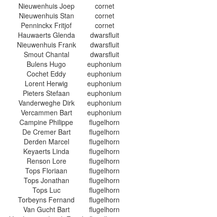
Nieuwenhuis Joep
cornet
Nieuwenhuis Stan
cornet
Penninckx Fritjof
cornet
Hauwaerts Glenda
dwarsfluit
Nieuwenhuis Frank
dwarsfluit
Smout Chantal
dwarsfluit
Bulens Hugo
euphonium
Cochet Eddy
euphonium
Lorent Herwig
euphonium
Pieters Stefaan
euphonium
Vanderweghe Dirk
euphonium
Vercammen Bart
euphonium
Campine Philippe
flugelhorn
De Cremer Bart
flugelhorn
Derden Marcel
flugelhorn
Keyaerts Linda
flugelhorn
Renson Lore
flugelhorn
Tops Floriaan
flugelhorn
Tops Jonathan
flugelhorn
Tops Luc
flugelhorn
Torbeyns Fernand
flugelhorn
Van Gucht Bart
flugelhorn