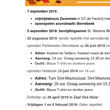
-
7 september
2019
:
vrijetijdsbeurs Zaventem
in CC de Factorij me
openspelen avondmarkt Sterrebeek
-
5
september 2019:
bevrijdingsstoet
St. Stevens W
-
23 augustus 2019
: eerste repetitie met aanvullende
- optreden Parkfeesten Sterrebeek op
30 juni 2019
om
Adres:
Kasteel de Selliers. Kasteel naast de ker
Aanvang:
14 uur. Graag aanwezig
13.30
en ten
Outfit:
Blauw T-shirt en donkere jeans
- optreden Holsbeek 2
3 juni 2019
om 16 uur.
Adres:
Tuin Sint-Mauruszaal, Sint Mauruss
Aanvang:
16 uur. Graag aanwezig om
15.
O
utfit:
Blauw T-shirt en donker jeans
- Eetfestijn op
28 april 2019 in Zaal Ons Huis!
- Vrijdagen 1 en 8 februari 2019:
Géén repetitie!